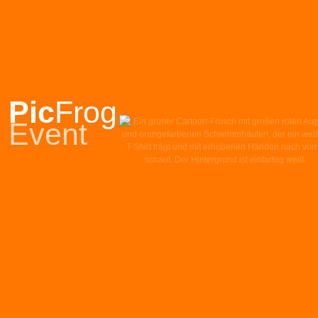
Pic
Frog
Event