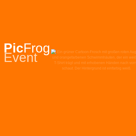
Pic
Frog
Event