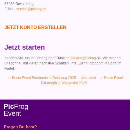
58285 Gevelsberg
E-Mail:
service@picfrog.de
JETZT KONTO ERSTELLEN
Jetzt starten
Senden Sie uns Ihr Briefing per E-Mail an
service@picfrog.de
. Wir melden
uns schnell mit klaren nächsten Schritten. Ihre Event-Fotobooth in Bochum
wartet.
✅ Beste Event-Fotobooth in Duisburg 2025
Übersicht
✅ Beste Event-
Fotobooth in Wuppertal 2025
Pic
Frog
Event
Fragen Du hast?