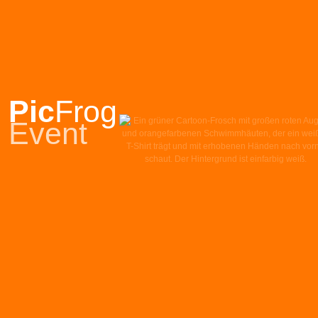
Pic
Frog
Event