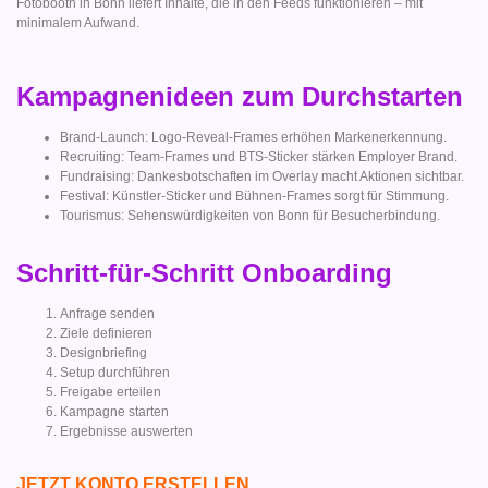
Fotobooth in Bonn liefert Inhalte, die in den Feeds funktionieren – mit
minimalem Aufwand.
Kampagnenideen zum Durchstarten
Brand-Launch: Logo-Reveal-Frames erhöhen Markenerkennung.
Recruiting: Team-Frames und BTS-Sticker stärken Employer Brand.
Fundraising: Dankesbotschaften im Overlay macht Aktionen sichtbar.
Festival: Künstler-Sticker und Bühnen-Frames sorgt für Stimmung.
Tourismus: Sehenswürdigkeiten von Bonn für Besucherbindung.
Schritt-für-Schritt Onboarding
Anfrage senden
Ziele definieren
Designbriefing
Setup durchführen
Freigabe erteilen
Kampagne starten
Ergebnisse auswerten
JETZT KONTO ERSTELLEN