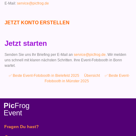
E-Mail:
service@picfrog.de
JETZT KONTO ERSTELLEN
Jetzt starten
Senden Sie uns Ihr Briefing per E-Mail an
service@picfrog.de
. Wir melden
uns schnell mit klaren nächsten Schritten. Ihre Event-Fotobooth in Bonn
wartet.
✅ Beste Event-Fotobooth in Bielefeld 2025
Übersicht
✅ Beste Event-
Fotobooth in Münster 2025
Pic
Frog
Event
Fragen Du hast?