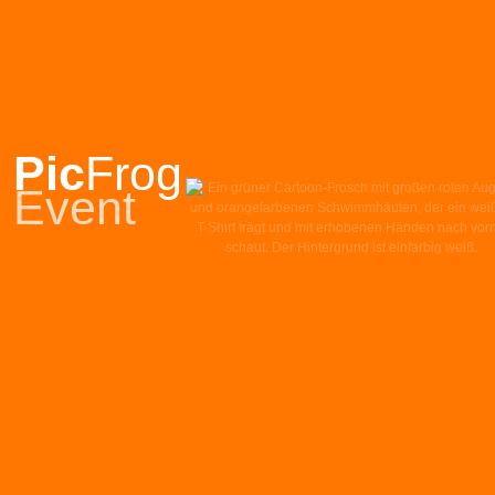
Pic
Frog
Event