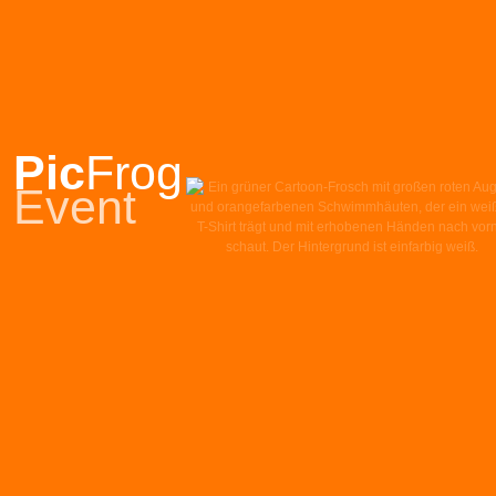
Pic
Frog
Event