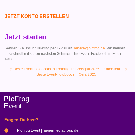
JETZT KONTO ERSTELLEN
Jetzt starten
Senden Sie uns Ihr Briefing per E-Mail an
service@picfrog.de
. Wir melden
uns schnell mit klaren nächsten Schritten. Ihre Event-Fotobooth in Fürth
wartet.
✅ Beste Event-Fotobooth in Freiburg im Breisgau 2025
Übersicht
✅
Beste Event-Fotobooth in Gera 2025
Pic
Frog
Event
Fragen Du hast?
PicFrog Event | jaegermediagroup.de