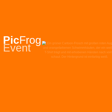
Pic
Frog
Event