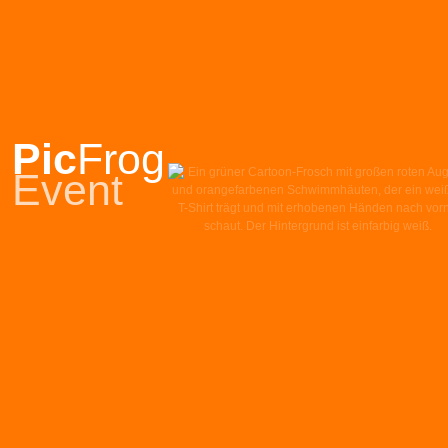
Pic
Frog
Event