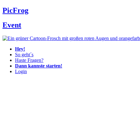
Zum
Pic
Frog
Inhalt
wechseln
Event
Hey!
So geht´s
Haste Fragen?
Dann kannste starten!
Login