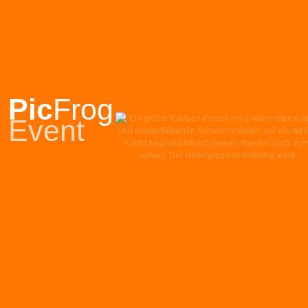
Pic
Frog
Event