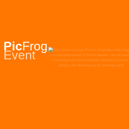
Pic
Frog
Event