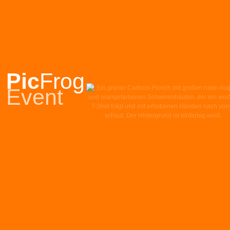
Pic
Frog
Event