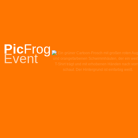
Pic
Frog
Event