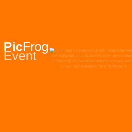
Pic
Frog
Event