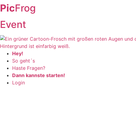
Zum
Pic
Frog
Inhalt
wechseln
Event
Hey!
So geht´s
Haste Fragen?
Dann kannste starten!
Login