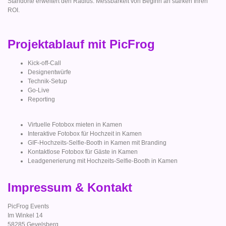
Standorte erweitert den Radius. Messbarkeit von Beginn an stärken Ihren
ROI.
Projektablauf mit PicFrog
Kick-off-Call
Designentwürfe
Technik-Setup
Go-Live
Reporting
Virtuelle Fotobox mieten in Kamen
Interaktive Fotobox für Hochzeit in Kamen
GIF-Hochzeits-Selfie-Booth in Kamen mit Branding
Kontaktlose Fotobox für Gäste in Kamen
Leadgenerierung mit Hochzeits-Selfie-Booth in Kamen
Impressum & Kontakt
PicFrog Events
Im Winkel 14
58285 Gevelsberg