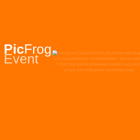
Pic
Frog
Event