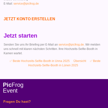
E-Mail:
service@picfrog.de
JETZT KONTO ERSTELLEN
Jetzt starten
Senden Sie uns Ihr Briefing per E-Mail an
service@picfrog.de
. Wir melden
uns schnell mit klaren nächsten Schritten. Ihre Hochzeits-Selfie-Booth in
Kamen wartet.
✅ Beste Hochzeits-Selfie-Booth in Unna 2025
Übersicht
✅ Beste
Hochzeits-Selfie-Booth in Lünen 2025
Pic
Frog
Event
Fragen Du hast?