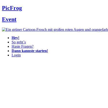
Zum
Pic
Frog
Inhalt
wechseln
Event
Hey!
So geht´s
Haste Fragen?
Dann kannste starten!
Login