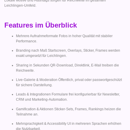
Lokale Motive und Hashtags sorgen für Reichweite im gesamten
Leichlingen-Umfeld.
Features im Überblick
Mehrere Aufnahmeformate Fotos in hoher Qualität mit stabiler
Performance.
Branding nach Maß Startscreen, Overlays, Sticker, Frames werden
exakt umgesetzt für Leichlingen.
Sharing in Sekunden QR-Download, Direktlink, E-Mail treiben die
Reichweite.
Live-Galerie & Moderation Öffentlich, privat oder passwortgeschützt
für sichere Darstellung.
Leads & Integrationen Formulare frei konfigurierbar für Newsletter,
CRM und Marketing-Automation.
Gamification & Aktionen Sticker-Sets, Frames, Rankings heizen die
Teilnahme an.
Mehrsprachigkeit & Accessibility UI in mehreren Sprachen erhöhen
die Nutzbarkeit.