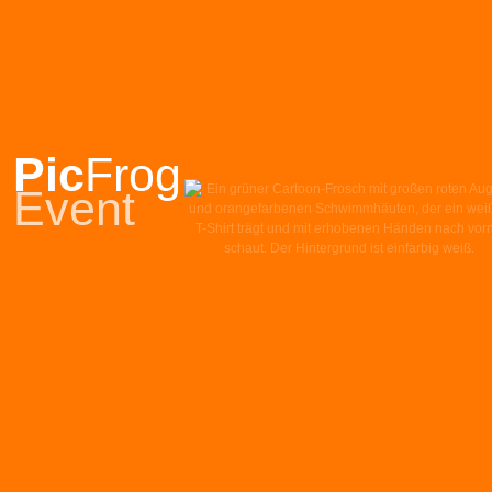
Pic
Frog
Event