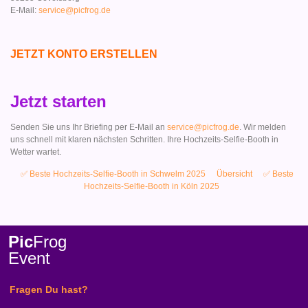
E-Mail:
service@picfrog.de
JETZT KONTO ERSTELLEN
Jetzt starten
Senden Sie uns Ihr Briefing per E-Mail an
service@picfrog.de
. Wir melden
uns schnell mit klaren nächsten Schritten. Ihre Hochzeits-Selfie-Booth in
Wetter wartet.
✅ Beste Hochzeits-Selfie-Booth in Schwelm 2025
Übersicht
✅ Beste
Hochzeits-Selfie-Booth in Köln 2025
Pic
Frog
Event
Fragen Du hast?