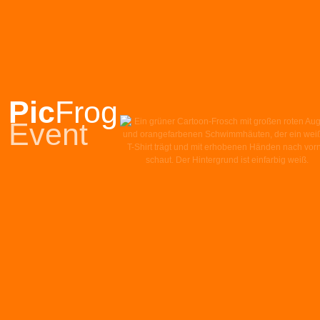
Pic
Frog
Event