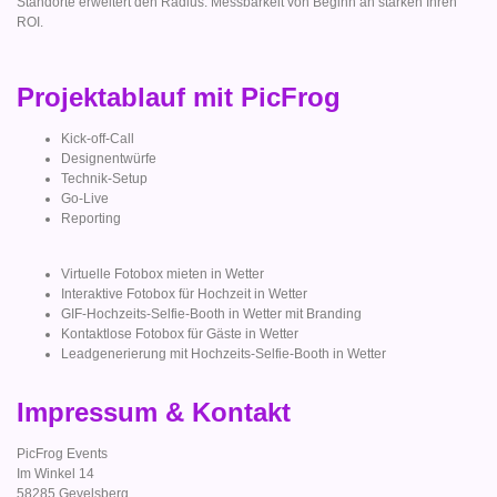
Standorte erweitert den Radius. Messbarkeit von Beginn an stärken Ihren
ROI.
Projektablauf mit PicFrog
Kick-off-Call
Designentwürfe
Technik-Setup
Go-Live
Reporting
Virtuelle Fotobox mieten in Wetter
Interaktive Fotobox für Hochzeit in Wetter
GIF-Hochzeits-Selfie-Booth in Wetter mit Branding
Kontaktlose Fotobox für Gäste in Wetter
Leadgenerierung mit Hochzeits-Selfie-Booth in Wetter
Impressum & Kontakt
PicFrog Events
Im Winkel 14
58285 Gevelsberg