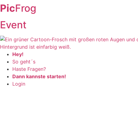
Pic
Frog
Zum
Inhalt
wechseln
Event
Hey!
So geht´s
Haste Fragen?
Dann kannste starten!
Login