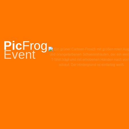
Pic
Frog
Event