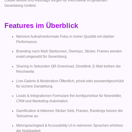
Lokale Motive und Hashtags sorgen für Reichweite im gesamten
Gevelsberg-Umfeld.
Features im Überblick
Mehrere Aufnahmeformate Fotos in hoher Qualität mit stabiler
Performance.
Branding nach Maß Startscreen, Overlays, Sticker, Frames werden
exakt umgesetzt für Gevelsberg.
Sharing in Sekunden QR-Download, Direktlink, E-Mail treiben die
Reichweite.
Live-Galerie & Moderation Öffentlich, privat oder passwortgeschützt
für sichere Darstellung.
Leads & Integrationen Formulare frei konfigurierbar für Newsletter,
CRM und Marketing-Automation.
Gamification & Aktionen Sticker-Sets, Frames, Rankings heizen die
Teilnahme an.
Mehrsprachigkeit & Accessibility UI in mehreren Sprachen erhöhen
die Nutzbarkeit.