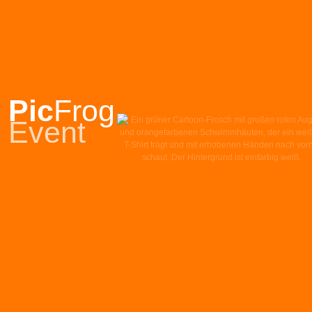
Pic
Frog
Event