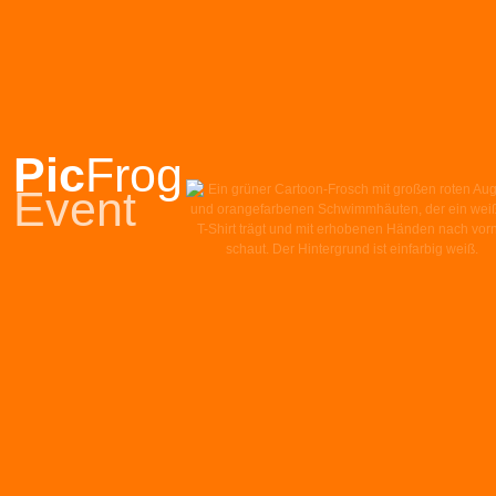
Pic
Frog
Event