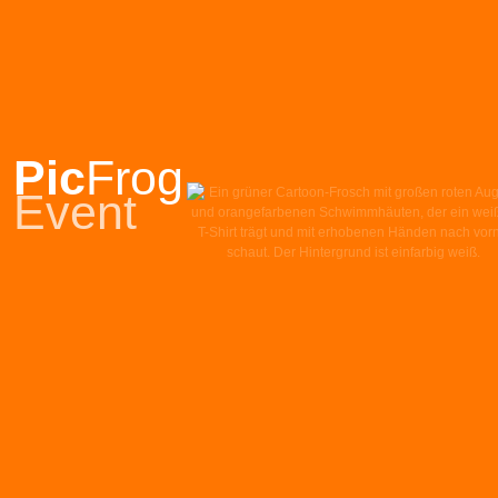
Pic
Frog
Event