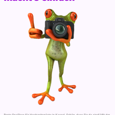
Beste Spaßbox für Hochzeitsgäste in Kassel. Schön, dass Sie da sind! Mit der