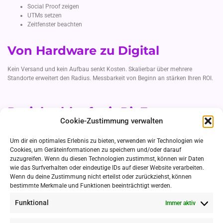
Social Proof zeigen
UTMs setzen
Zeitfenster beachten
Von Hardware zu Digital
Kein Versand und kein Aufbau senkt Kosten. Skalierbar über mehrere
Standorte erweitert den Radius. Messbarkeit von Beginn an stärken Ihren ROI.
Projektablauf mit PicFrog
Cookie-Zustimmung verwalten
Kick-off-Call
Designentwürfe
Um dir ein optimales Erlebnis zu bieten, verwenden wir Technologien wie
Technik-Setup
Cookies, um Geräteinformationen zu speichern und/oder darauf
Go-Live
zuzugreifen. Wenn du diesen Technologien zustimmst, können wir Daten
Reporting
wie das Surfverhalten oder eindeutige IDs auf dieser Website verarbeiten.
Wenn du deine Zustimmung nicht erteilst oder zurückziehst, können
bestimmte Merkmale und Funktionen beeinträchtigt werden.
Virtuelle Fotobox mieten in Kassel
Interaktive Fotobox für Hochzeit in Kassel
Funktional
Immer aktiv
GIF-Spaßbox für Hochzeitsgäste in Kassel mit Branding
Kontaktlose Fotobox für Gäste in Kassel