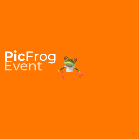
Pic
Frog
Event