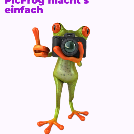
PicFrog macht’s
einfach