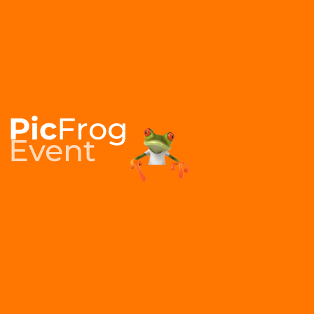
Pic
Frog
Event