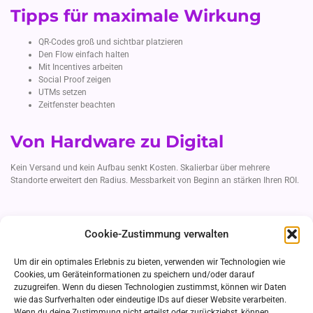
Tipps für maximale Wirkung
QR-Codes groß und sichtbar platzieren
Den Flow einfach halten
Mit Incentives arbeiten
Social Proof zeigen
UTMs setzen
Zeitfenster beachten
Von Hardware zu Digital
Kein Versand und kein Aufbau senkt Kosten. Skalierbar über mehrere
Standorte erweitert den Radius. Messbarkeit von Beginn an stärken Ihren ROI.
Projektablauf mit PicFrog
Cookie-Zustimmung verwalten
Kick-off-Call
Um dir ein optimales Erlebnis zu bieten, verwenden wir Technologien wie
Designentwürfe
Cookies, um Geräteinformationen zu speichern und/oder darauf
Technik-Setup
zuzugreifen. Wenn du diesen Technologien zustimmst, können wir Daten
Go-Live
wie das Surfverhalten oder eindeutige IDs auf dieser Website verarbeiten.
Reporting
Wenn du deine Zustimmung nicht erteilst oder zurückziehst, können