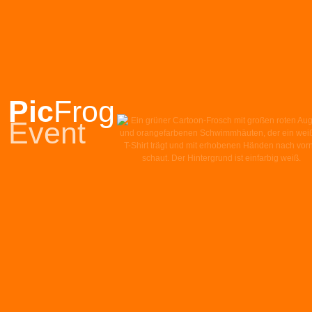
Pic
Frog
Event